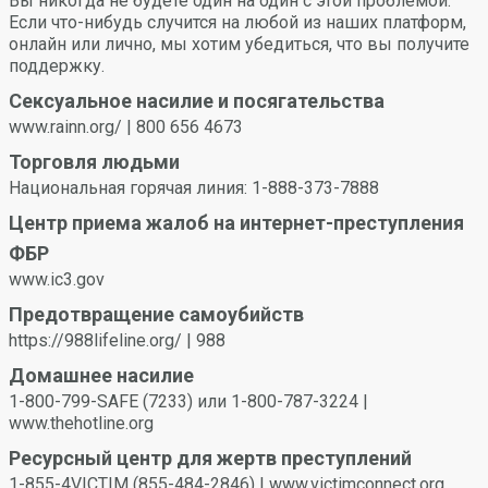
утвердительное выражение согласия может помочь
Вы никогда не будете один на один с этой проблемой.
вам и вашему партнеру понять и уважать границы один
Если что-нибудь случится на любой из наших платформ,
одного.
онлайн или лично, мы хотим убедиться, что вы получите
Вы или ваш партнер можете в любое время отозвать
поддержку.
согласие. Не продолжайте, если вы заметили, что ваш
Сексуальное насилие и посягательства
партнер колеблется, кажется неуверенным или не
www.rainn.org/ | 800 656 4673
может согласиться из-за влияния наркотиков или
алкоголя.
Торговля людьми
Национальная горячая линия: 1-888-373-7888
Центр приема жалоб на интернет-преступления
ФБР
www.ic3.gov
Предотвращение самоубийств
https://988lifeline.org/ | 988
Домашнее насилие
1-800-799-SAFE (7233) или 1-800-787-3224 |
www.thehotline.org
Ресурсный центр для жертв преступлений
1-855-4VICTIM (855-484-2846) | www.victimconnect.org