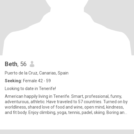
Beth
, 56
Puerto de la Cruz, Canarias, Spain
Seeking:
Female 42 - 59
Looking to date in Tenerife!
American happily living in Tenerife. Smart, professional, funny,
adventurous, athletic. Have traveled to 57 countries. Turned on by
worldliness, shared love of food and wine, open mind, kindness,
and fit body. Enjoy climbing, yoga, tennis, padel, skiing. Boring and
negative people swipe left.