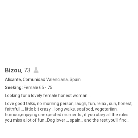
Bizou
, 73
Alicante, Comunidad Valenciana, Spain
Seeking:
Female 65 - 75
Looking for a lovely female honest woman …
Love good talks, no morning person, laugh, fun, relax , sun, honest,
faithfull ... little bit crazy ...long walks, seafood, vegetariian,
humour,enjoying unexpected moments , if you obey all the rules
you miss a lot of fun ..Dog lover ... spain... and the rest you’ll find
out ...