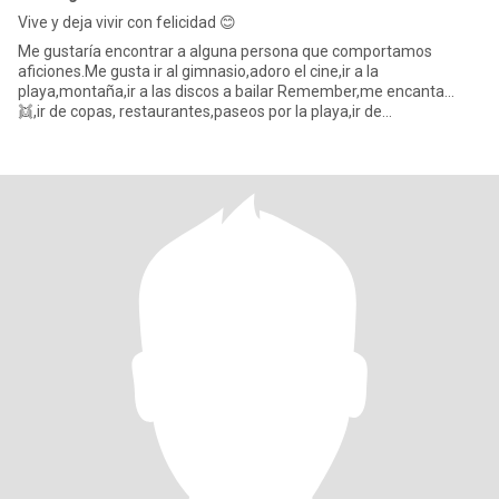
Vive y deja vivir con felicidad 😊
Me gustaría encontrar a alguna persona que comportamos
aficiones.Me gusta ir al gimnasio,adoro el cine,ir a la
playa,montaña,ir a las discos a bailar Remember,me encanta...
👯,ir de copas, restaurantes,paseos por la playa,ir de
excursiones,camping,viajes,amo a los animales.ODIO LA
MENTIRA.En fín....me gusta hacer muchísimas cosas.