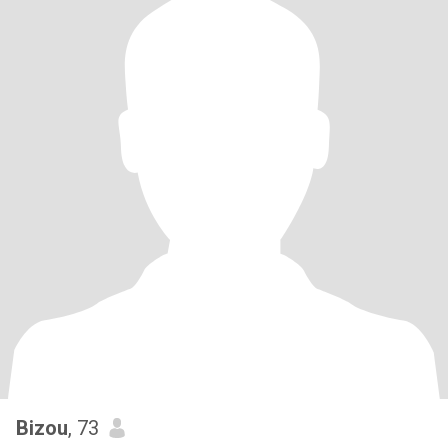
Bizou
, 73