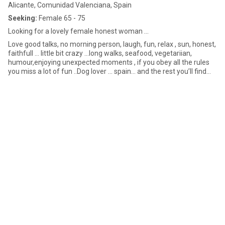
Alicante, Comunidad Valenciana, Spain
Seeking:
Female 65 - 75
Looking for a lovely female honest woman …
Love good talks, no morning person, laugh, fun, relax , sun, honest,
faithfull ... little bit crazy ...long walks, seafood, vegetariian,
humour,enjoying unexpected moments , if you obey all the rules
you miss a lot of fun ..Dog lover ... spain... and the rest you’ll find
out ...