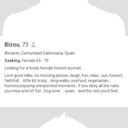
Bizou
, 73
Alicante, Comunidad Valenciana, Spain
Seeking:
Female 65 - 75
Looking for a lovely female honest woman …
Love good talks, no morning person, laugh, fun, relax , sun, honest,
faithfull ... little bit crazy ...long walks, seafood, vegetariian,
humour,enjoying unexpected moments , if you obey all the rules
you miss a lot of fun ..Dog lover ... spain... and the rest you’ll find
out ...