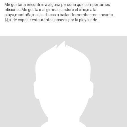
Me gustaría encontrar a alguna persona que comportamos
aficiones.Me gusta ir al gimnasio,adoro el cine,ir a la
playa,montaña,ir a las discos a bailar Remember,me encanta...
👯,ir de copas, restaurantes,paseos por la playa,ir de
excursiones,camping,viajes,amo a los animales.ODIO LA
MENTIRA.En fín....me gusta hacer muchísimas cosas.