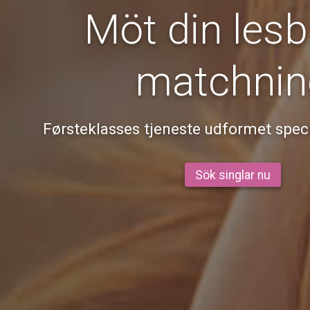
Möt din lesb
matchnin
Førsteklasses tjeneste udformet specif
Sök singlar nu