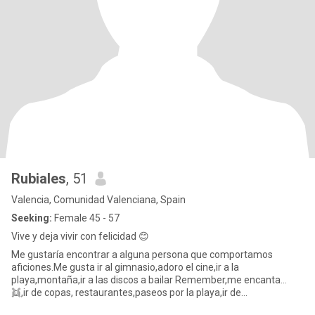
Rubiales
, 51
Valencia, Comunidad Valenciana, Spain
Seeking:
Female 45 - 57
Vive y deja vivir con felicidad 😊
Me gustaría encontrar a alguna persona que comportamos
aficiones.Me gusta ir al gimnasio,adoro el cine,ir a la
playa,montaña,ir a las discos a bailar Remember,me encanta...
👯,ir de copas, restaurantes,paseos por la playa,ir de
excursiones,camping,viajes,amo a los animales.ODIO LA