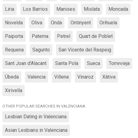
Liria
Los Barrios
Manises
Mislata
Moncada
Novelda
Oliva
Onda
Ontinyent
Orihuela
Paiporta
Paterna
Petrel
Quart de Poblet
Requena
Sagunto
San Vicente del Raspeig
Sant Joan d'Alacant
Santa Pola
Sueca
Torrevieja
Úbeda
Valencia
Villena
Vinaroz
Xàtiva
Xirivella
OTHER POPULAR SEARCHES IN VALENCIANA
Lesbian Dating in Valenciana
Asian Lesbians in Valenciana